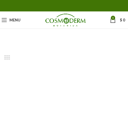
0
MENU
$
0