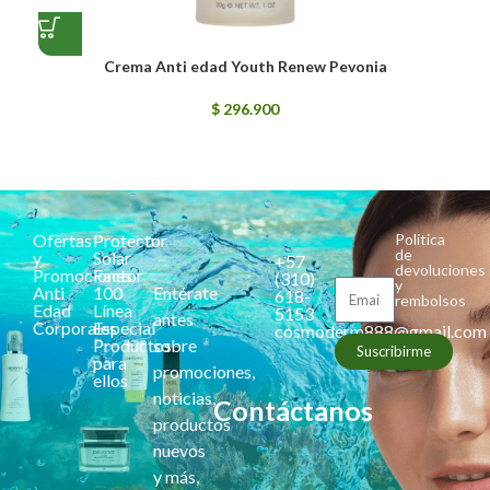
Crema Anti edad Youth Renew Pevonia
$
296.900
Ofertas
Protector
Politica
de
y
Solar
+57
devoluciones
Promociones
Factor
(310)
y
Anti
100
Entérate
618-
rembolsos
Edad
Línea
5153
antes
Corporales
Especial
cosmoderm888@gmail.com
Productos
sobre
Suscribirme
para
promociones,
ellos
noticias,
Contáctanos
productos
nuevos
y más,