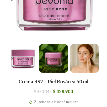
Crema RS2 – Piel Rosácea 50 ml
$
428.900
$
450.345
7
Items sold in last 3 minutes