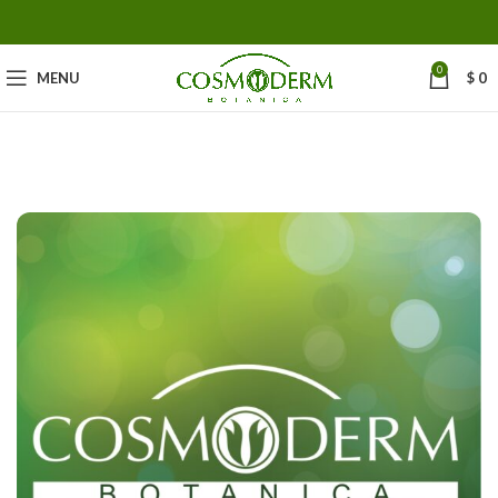
0
MENU
$
0