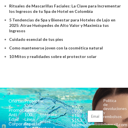
Rituales de Mascarillas Faciales: La Clave para Incrementar
los Ingresos de tu Spa de Hotel en Colombia
5 Tendencias de Spa y Bienestar para Hoteles de Lujo en
2025: Atrae Huéspedes de Alto Valor y Maximiza tus
Ingresos
Cuidado esencial de tus pies
Como mantenerse joven con la cosmética natural
10 Mitos y realidades sobre el protector solar
Ofertas
Protector
Politica
de
y
Solar
+57
devoluciones
Promociones
Factor
(310)
y
Anti
100
Entérate
618-
rembolsos
Edad
Línea
5153
antes
Corporales
Especial
cosmoderm888@gmail.com